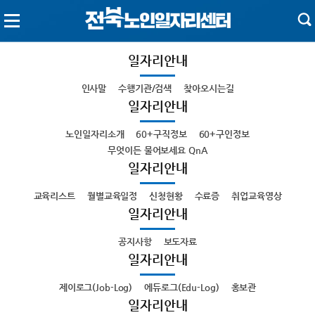
일자리안내
인사말
수행기관/검색
찾아오시는길
일자리안내
노인일자리소개
60+구직정보
60+구인정보
무엇이든 물어보세요 QnA
일자리안내
교육리스트
월별교육일정
신청현황
수료증
취업교육영상
일자리안내
공지사항
보도자료
일자리안내
제이로그(Job-Log)
에듀로그(Edu-Log)
홍보관
일자리안내