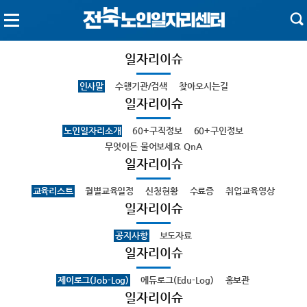
일자리이슈
인사말
수행기관/검색
찾아오시는길
일자리이슈
노인일자리소개
60+구직정보
60+구인정보
무엇이든 물어보세요 QnA
일자리이슈
교육리스트
월별교육일정
신청현황
수료증
취업교육영상
일자리이슈
공지사항
보도자료
일자리이슈
제이로그(Job-Log)
에듀로그(Edu-Log)
홍보관
일자리이슈