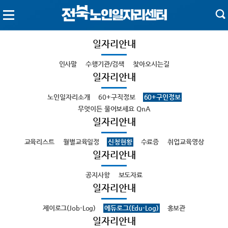
일자리안내
인사말
수행기관/검색
찾아오시는길
일자리안내
노인일자리소개
60+구직정보
60+구인정보
무엇이든 물어보세요 QnA
일자리안내
교육리스트
월별교육일정
신청현황
수료증
취업교육영상
일자리안내
공지사항
보도자료
일자리안내
제이로그(Job-Log)
에듀로그(Edu-Log)
홍보관
일자리안내