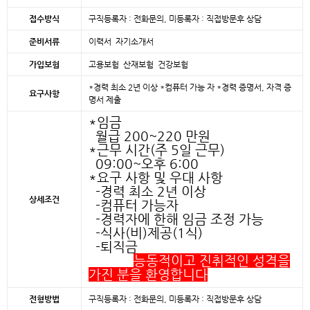
접수방식
구직등록자 : 전화문의, 미등록자 : 직접방문후 상담
준비서류
이력서 자기소개서
가입보험
고용보험 산재보험 건강보험
*경력 최소 2년 이상 *컴퓨터 가능 자 *경력 증명서, 자격 증
요구사항
명서 제출
*임금
월급 200~220 만원
*근무 시간(주 5일 근무)
09:00~오후 6:00
*요구 사항 및 우대 사항
-경력 최소 2년 이상
상세조건
-컴퓨터 가능자
-경력자에 한해 임금 조정 가능
-식사(비)제공(1식)
-퇴직금
능동적이고 진취적인 성격을
가진 분을 환영합니다
전형방법
구직등록자 : 전화문의, 미등록자 : 직접방문후 상담