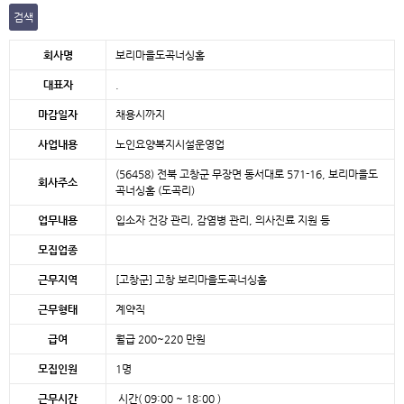
검색
본문
회사명
보리마을도곡너싱홈
대표자
.
마감일자
채용시까지
사업내용
노인요양복지시설운영업
(56458) 전북 고창군 무장면 동서대로 571-16, 보리마을도
회사주소
곡너싱홈 (도곡리)
업무내용
입소자 건강 관리, 감염병 관리, 의사진료 지원 등
모집업종
근무지역
[고창군]
고창 보리마을도곡너싱홈
근무형태
계약직
급여
월급 200~220 만원
모집인원
1명
근무시간
시간( 09:00 ~ 18:00 )