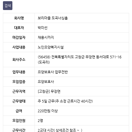
검색
본문
회사명
보리마을 도곡너싱홈
대표자
박미선
마감일자
채용시까지
사업내용
노인요양복지시설
(56458) 전북특별자치도 고창군 무장면 동서대로 571-16
회사주소
(도곡리)
업무내용
요양보호사 업무전반
모집업종
요양보호사
근무지역
[고창군]
무장면
근무형태
주 5일 근무(주 소정 근로시간 40시간)
급여
220만원 이상
모집인원
2명
근무시간
2교대 시간( 상세조건 참조 ~ )