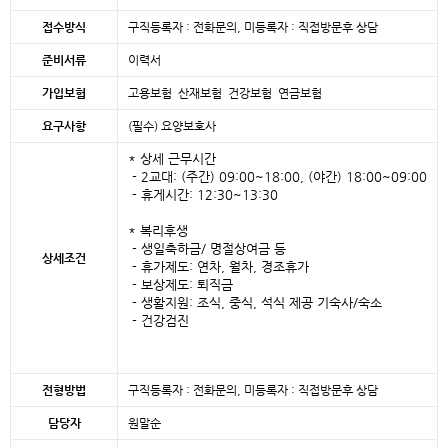
접수방식
구직등록자 : 전화문의, 미등록자 : 직접방문후 상담
준비서류
이력서
가입보험
고용보험 산재보험 건강보험 연금보험
요구사항
(필수) 요양보호사
* 상세 근무시간
- 2교대: (주간) 09:00~18:00, (야간) 18:00~09:00
- 휴게시간: 12:30~13:30
* 복리후생
- 생일축하금/ 명절상여금 등
상세조건
- 휴가제도: 연차, 월차, 경조휴가
- 보상제도: 퇴직금
- 생활지원: 조식, 중식, 석식 제공 기숙사/숙소
- 건강검진
전형방법
구직등록자 : 전화문의, 미등록자 : 직접방문후 상담
담당자
원말순