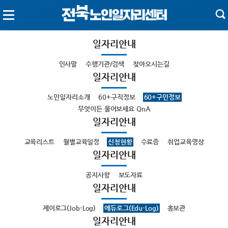
일자리안내
인사말
수행기관/검색
찾아오시는길
일자리안내
노인일자리소개
60+구직정보
60+구인정보
무엇이든 물어보세요 QnA
일자리안내
교육리스트
월별교육일정
신청현황
수료증
취업교육영상
일자리안내
공지사항
보도자료
일자리안내
제이로그(Job-Log)
에듀로그(Edu-Log)
홍보관
일자리안내