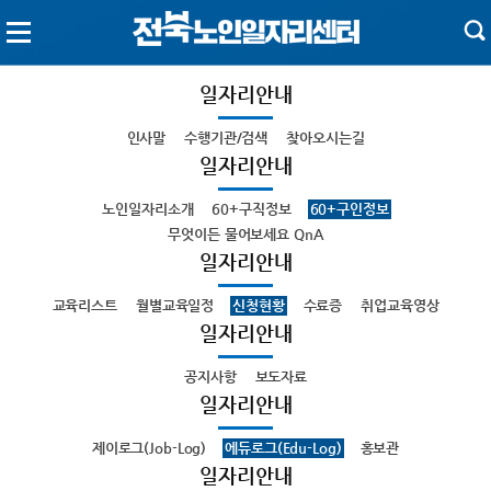
일자리안내
인사말
수행기관/검색
찾아오시는길
일자리안내
노인일자리소개
60+구직정보
60+구인정보
무엇이든 물어보세요 QnA
일자리안내
교육리스트
월별교육일정
신청현황
수료증
취업교육영상
일자리안내
공지사항
보도자료
일자리안내
제이로그(Job-Log)
에듀로그(Edu-Log)
홍보관
일자리안내