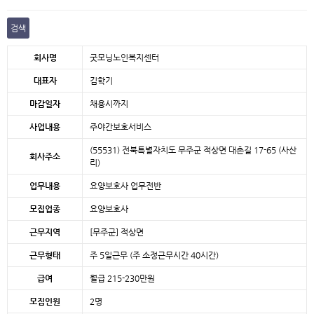
검색
본문
회사명
굿모닝노인복지센터
대표자
김학기
마감일자
채용시까지
사업내용
주야간보호서비스
(55531) 전북특별자치도 무주군 적상면 대촌길 17-65 (사산
회사주소
리)
업무내용
요양보호사 업무전반
모집업종
요양보호사
근무지역
[무주군]
적상면
근무형태
주 5일근무 (주 소정근무시간 40시간)
급여
월급 215-230만원
모집인원
2명