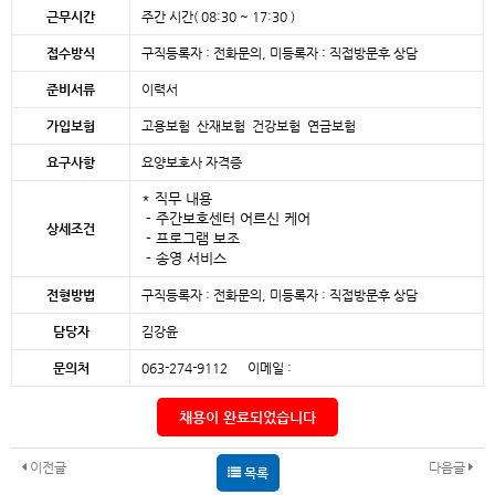
근무시간
주간 시간( 08:30 ~ 17:30 )
접수방식
구직등록자 : 전화문의, 미등록자 : 직접방문후 상담
준비서류
이력서
가입보험
고용보험 산재보험 건강보험 연금보험
요구사항
요양보호사 자격증
* 직무 내용
- 주간보호센터 어르신 케어
상세조건
- 프로그램 보조
- 송영 서비스
전형방법
구직등록자 : 전화문의, 미등록자 : 직접방문후 상담
담당자
김강윤
문의처
063-274-9112 이메일 :
채용이 완료되었습니다
이전글
다음글
목록