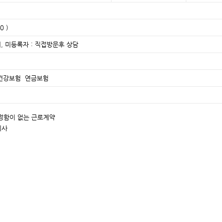
0 )
, 미등록자 : 직접방문후 상담
서
건강보험 연금보험
 정함이 없는 근로계약
리사