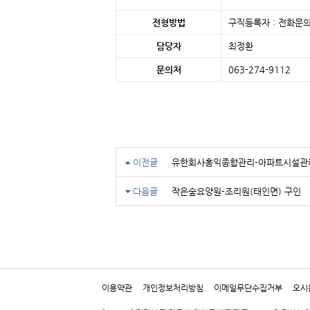
전형방법
구직등록자 : 전화문의
담당자
최정환
문의처
063-274-9112 
이전글
유한회사홍익종합관리-아파트시설관리
다음글
작은숲요양원-조리원(태인면) 구인
이용약관
개인정보처리방침
이메일무단수집거부
오시