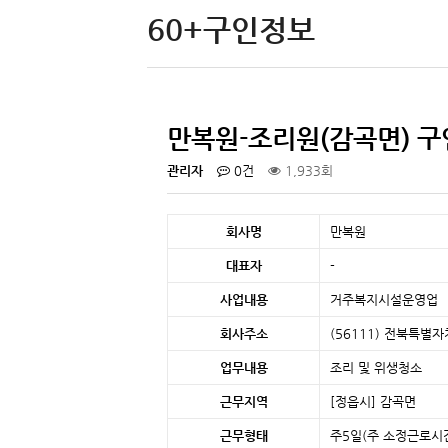
60+구인정보
만복원-조리원(감곡면) 구
관리자
0건
1,933회
회사명
만복원
대표자
-
사업내용
거주복지시설운영업
회사주소
(56111) 전북특별
업무내용
조리 및 위생청소
근무지역
[정읍시]
감곡면
근무형태
주5일(주 소정근로시간