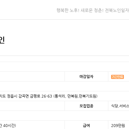
행복한 노후! 새로운 청춘! 전북노인일
인
마감일자
자치도 정읍시 감곡면 금평로 26-63 (통석리, 만복원,만복기도원)
모집업종
식당,서비
 40시간)
급여
209만원