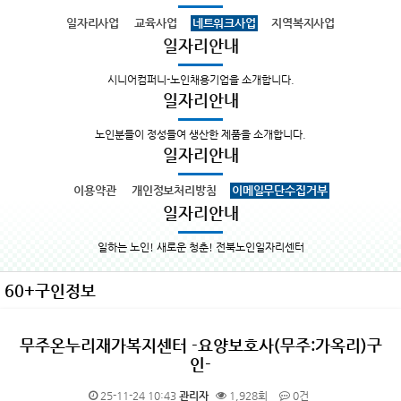
일자리사업
교육사업
네트워크사업
지역복지사업
일자리안내
시니어컴퍼니-노인채용기업을 소개합니다.
일자리안내
노인분들이 정성들여 생산한 제품을 소개합니다.
일자리안내
이용약관
개인정보처리방침
이메일무단수집거부
일자리안내
일하는 노인! 새로운 청춘! 전북노인일자리센터
60+구인정보
무주온누리재가복지센터 -요양보호사(무주:가옥리)구
인-
25-11-24 10:43
관리자
1,928회
0건