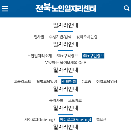
일자리안내
인사말
수행기관/검색
찾아오시는길
일자리안내
노인일자리소개
60+구직정보
60+구인정보
무엇이든 물어보세요 QnA
일자리안내
교육리스트
월별교육일정
신청현황
수료증
취업교육영상
일자리안내
공지사항
보도자료
일자리안내
제이로그(Job-Log)
에듀로그(Edu-Log)
홍보관
일자리안내