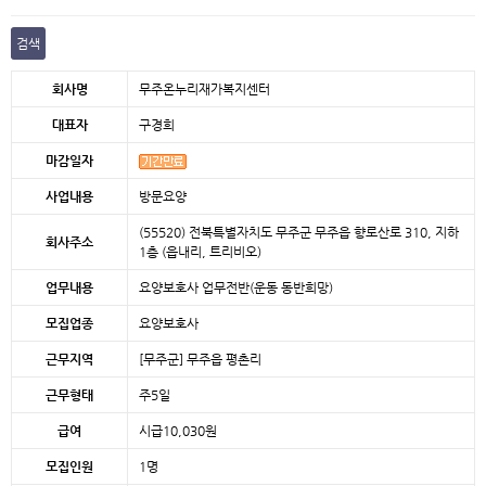
검색
본문
회사명
무주온누리재가복지센터
대표자
구경희
마감일자
사업내용
방문요양
(55520) 전북특별자치도 무주군 무주읍 향로산로 310, 지하
회사주소
1층 (읍내리, 트리비오)
업무내용
요양보호사 업무전반(운동 동반희망)
모집업종
요양보호사
근무지역
[무주군]
무주읍 평촌리
근무형태
주5일
급여
시급10,030원
모집인원
1명