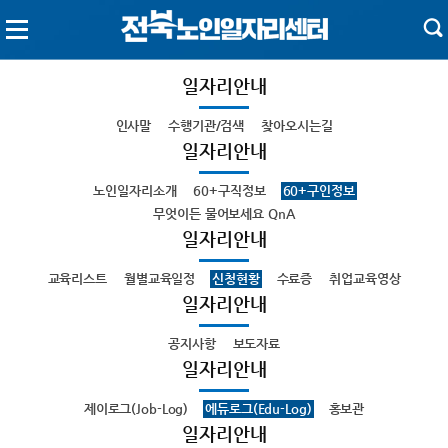
일자리안내
인사말
수행기관/검색
찾아오시는길
일자리안내
노인일자리소개
60+구직정보
60+구인정보
무엇이든 물어보세요 QnA
일자리안내
교육리스트
월별교육일정
신청현황
수료증
취업교육영상
일자리안내
공지사항
보도자료
일자리안내
제이로그(Job-Log)
에듀로그(Edu-Log)
홍보관
일자리안내