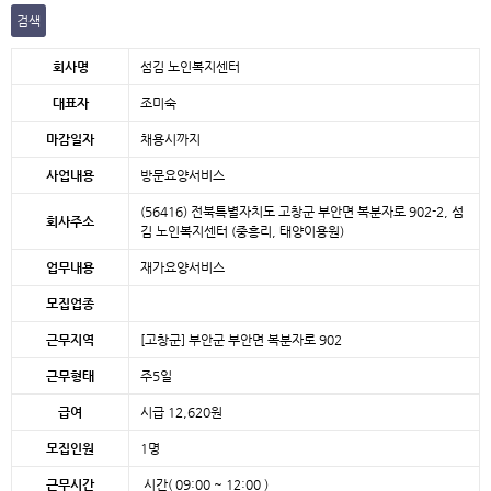
검색
본문
회사명
섬김 노인복지센터
대표자
조미숙
마감일자
채용시까지
사업내용
방문요양서비스
(56416) 전북특별자치도 고창군 부안면 복분자로 902-2, 섬
회사주소
김 노인복지센터 (중흥리, 태양이용원)
업무내용
재가요양서비스
모집업종
근무지역
[고창군]
부안군 부안면 복분자로 902
근무형태
주5일
급여
시급 12,620원
모집인원
1명
근무시간
시간( 09:00 ~ 12:00 )