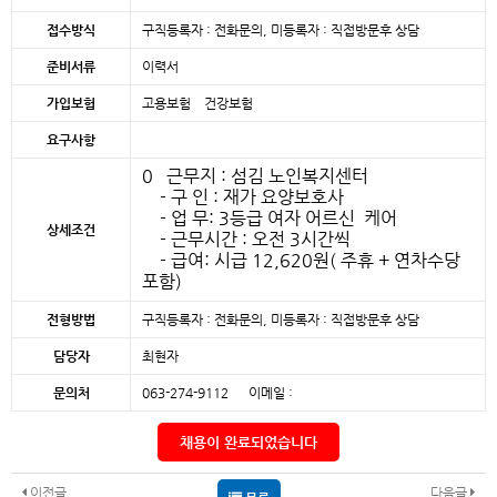
접수방식
구직등록자 : 전화문의, 미등록자 : 직접방문후 상담
준비서류
이력서
가입보험
고용보험 건강보험
요구사항
0 근무지 : 섬김 노인복지센터
- 구 인 : 재가 요양보호사
- 업 무: 3등급 여자 어르신 케어
상세조건
- 근무시간 : 오전 3시간씩
- 급여: 시급 12,620원( 주휴 + 연차수당
포함)
전형방법
구직등록자 : 전화문의, 미등록자 : 직접방문후 상담
담당자
최현자
문의처
063-274-9112 이메일 :
채용이 완료되었습니다
이전글
다음글