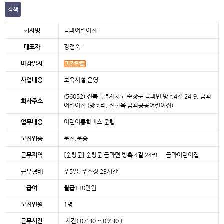
검색
본문
회사명
금과어린이집
대표자
강점숙
마감일자
사업내용
보육시설 운영
(56052) 전북특별자치도 순창군 금과면 방축4길 24-9, 금과
회사주소
어린이집 (방축리, 신한옥 금과공공어린이집)
업무내용
어린이통학버스 운행
모집업종
운전,운송
근무지역
[순창군]
순창군 금과면 방축 4길 24-9 ㅡ 금과어린이집
근무형태
주5일. 주소정 23시간
급여
월급130만원
모집인원
1명
근무시간
시간( 07:30 ~ 09:30 )