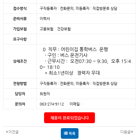
접수방식
구직등록자 : 전화문의, 미등록자 : 직접방문후 상담
준비서류
이력서
가입보험
고용보험 건강보험
요구사항
0 직무 : 어린이집 통학버스 운행
- 구인 : 버스 운전기사
- 근무시간 : 오전07:30 ~ 9;30, 오후 15:4
상세조건
0~ 18:10
* 최소1년이상 경력자 우대
전형방법
구직등록자 : 전화문의, 미등록자 : 직접방문후 상담
담당자
최현자
문의처
063-274-9112 이메일 :
채용이 완료되었습니다
이전글
다음글
목록