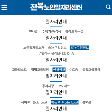
일자리안내
인사말
수행기관/검색
찾아오시는길
일자리안내
노인일자리소개
60+구직정보
60+구인정보
무엇이든 물어보세요 QnA
일자리안내
교육리스트
월별교육일정
신청현황
수료증
취업교육영상
일자리안내
공지사항
보도자료
일자리안내
제이로그(Job-Log)
에듀로그(Edu-Log)
홍보관
일자리안내