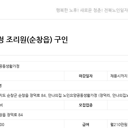
행복한 노후! 새로운 청춘! 전북노인일
 조리원(순창읍) 구인
인공동생활가정
마감일자
채용시까지
영
별자치도 순창군 순창읍 장덕로 84, 안나의집 노인요양공동생활가정 (장덕리, 안나의
비
모집업종
창읍 장덕로 84
:00
급여
월210만원