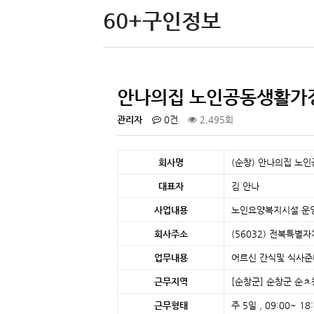
60+구인정보
안나의집 노인공동생활가정
관리자
0건
2,495회
회사명
(순창) 안나의집 노
대표자
김 안나
사업내용
노인요양복지시설 운
회사주소
(56032) 전북특
업무내용
어르신 간식및 식사준
근무지역
[순창군]
순창군 순ㅊ
근무형태
주 5일 , 09:00~ 18