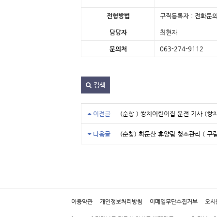
전형방법
구직등록자 : 전화문의
담당자
최현자
문의처
063-274-9112 
검색
이전글
(순창 ) 쌍치어린이집 운전 기사 (쌍
다음글
(순창) 회문산 휴양림 청소관리 ( 구
이용약관
개인정보처리방침
이메일무단수집거부
오시