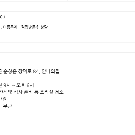
0 )
, 미등록자 : 직접방문후 상담
험
군 순창읍 장덕로 84, 안나의집
 9시 ~ 오후 6시
간식및 식사 준비 등 조리실 청소
만원
증 무관