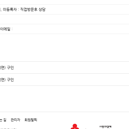
, 미등록자 : 직접방문후 상담
이메일 :
치면) 구인
림면) 구인
는 길
관리자
회원탈퇴