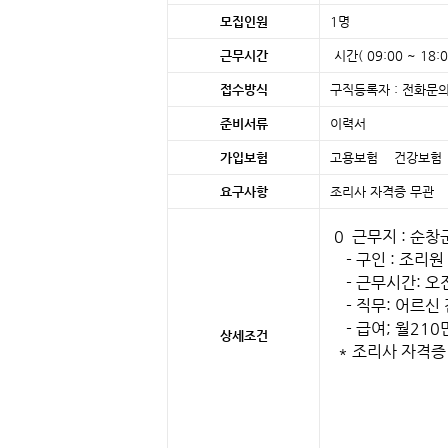
모집인원
1명
근무시간
시간( 09:00 ~ 18:0
접수방식
구직등록자 : 전화문의
준비서류
이력서
가입보험
고용보험 건강보
요구사항
조리사 자격증 무관
0 근무지 : 순창
- 구인 : 조리원
- 근무시간: 오전
- 직무: 어르신 
- 급여; 월210
상세조건
* 조리사 자격