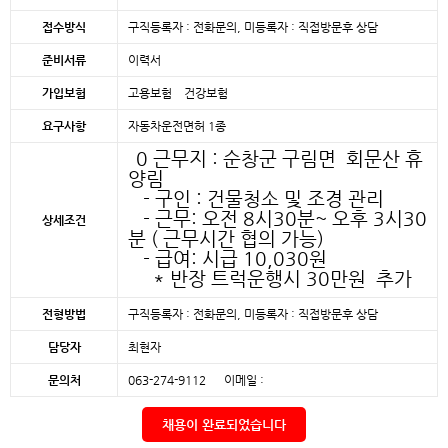
접수방식
구직등록자 : 전화문의, 미등록자 : 직접방문후 상담
준비서류
이력서
가입보험
고용보험 건강보험
요구사항
자동차운전면허 1종
0 근무지 : 순창군 구림면 회문산 휴
양림
- 구인 : 건물청소 및 조경 관리
- 근무: 오전 8시30분~ 오후 3시30
상세조건
분 ( 근무시간 협의 가능)
- 급여: 시급 10,030원
* 반장 트럭운행시 30만원 추가
전형방법
구직등록자 : 전화문의, 미등록자 : 직접방문후 상담
담당자
최현자
문의처
063-274-9112 이메일 :
채용이 완료되었습니다