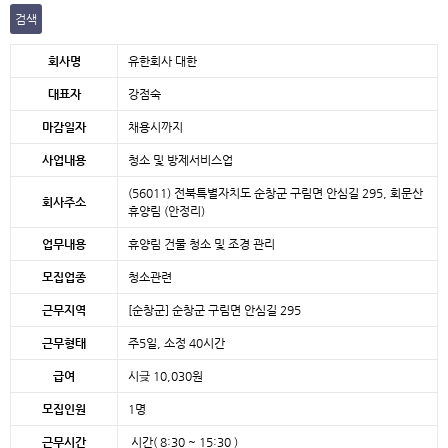
검색
본문
회사명
유한회사 대한
대표자
강점숙
마감일자
채용시까지
사업내용
청소 및 방제서비스업
(56011) 전북특별자치도 순창군 구림면 안심길 295, 회문산
회사주소
휴양림 (안정리)
업무내용
휴양림 건물 청소 및 조경 관리
모집업종
청소관련
근무지역
[순창군]
순창군 구림면 안심길 295
근무형태
주5일, 소정 40시간
급여
시긎 10,030원
모집인원
1명
근무시간
시간( 8:30 ~ 15:30 )