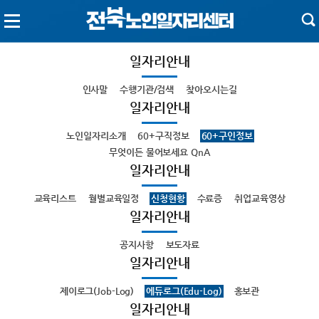
일자리안내
인사말
수행기관/검색
찾아오시는길
일자리안내
노인일자리소개
60+구직정보
60+구인정보
무엇이든 물어보세요 QnA
일자리안내
교육리스트
월별교육일정
신청현황
수료증
취업교육영상
일자리안내
공지사항
보도자료
일자리안내
제이로그(Job-Log)
에듀로그(Edu-Log)
홍보관
일자리안내