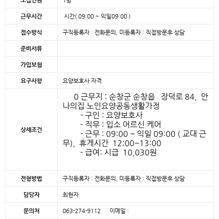
모집인원
1명
근무시간
시간( 09:00 ~ 익일09:00 )
접수방식
구직등록자 : 전화문의, 미등록자 : 직접방문후 상담
준비서류
가입보험
요구사항
요양보호사 자격
0 근무지 : 순창군 순창읍 장덕로 84, 안
나의집 노인요양공동생활가정
- 구인 : 요양보호사
- 직무 : 입소 어르신 케어
상세조건
- 근무 : 09:00 ~ 익일 09:00 ( 교대 근
무), 휴게시간 12;00~13:00
- 급여: 시급 10,030원
전형방법
구직등록자 : 전화문의, 미등록자 : 직접방문후 상담
담당자
최현자
문의처
063-274-9112 이메일 :