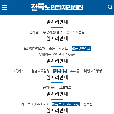
일자리안내
인사말
수행기관/검색
찾아오시는길
일자리안내
노인일자리소개
60+구직정보
60+구인정보
무엇이든 물어보세요 QnA
일자리안내
교육리스트
월별교육일정
신청현황
수료증
취업교육영상
일자리안내
공지사항
보도자료
일자리안내
제이로그(Job-Log)
에듀로그(Edu-Log)
홍보관
일자리안내