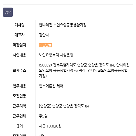
검색
본문
회사명
안나의집 노인요양공동생활가정
대표자
김안나
마감일자
사업내용
노인요양복지 시설운영
(56032) 전북특별자치도 순창군 순창읍 장덕로 84, 안나의집
회사주소
노인요양 공동생활가정 (장덕리, 안나의집노인요양공동생활
가정)
업무내용
입소어른신 케어
모집업종
근무지역
[순창군]
순창군 순창읍 장덕로 84
근무형태
주5일
급여
시급 10,030원